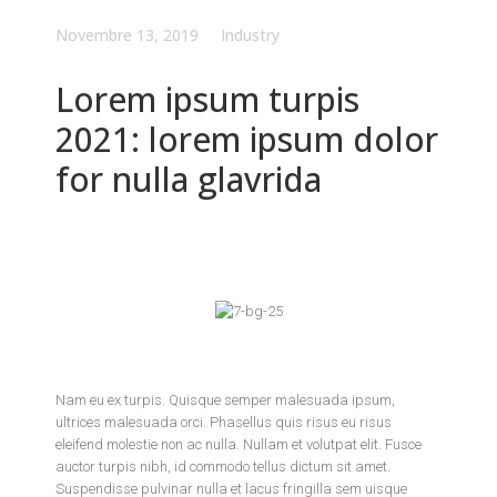
Novembre 13, 2019
Industry
Lorem ipsum turpis
2021: lorem ipsum dolor
for nulla glavrida
Nam eu ex turpis. Quisque semper malesuada ipsum,
ultrices malesuada orci. Phasellus quis risus eu risus
eleifend molestie non ac nulla. Nullam et volutpat elit. Fusce
auctor turpis nibh, id commodo tellus dictum sit amet.
Suspendisse pulvinar nulla et lacus fringilla sem uisque