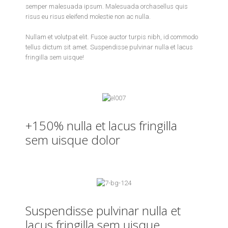
semper malesuada ipsum. Malesuada orchasellus quis
risus eu risus eleifend molestie non ac nulla.
Nullam et volutpat elit. Fusce auctor turpis nibh, id commodo
tellus dictum sit amet. Suspendisse pulvinar nulla et lacus
fringilla sem uisque!
+150% nulla et lacus fringilla
sem uisque dolor
Suspendisse pulvinar nulla et
lacus fringilla sem uisque